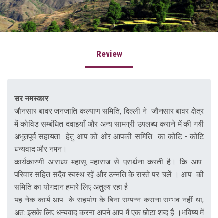
Our Work
Awards & Honors
Our Founder
Review
Press Release
Gallery
सर नमस्कार
जौनसार बावर जनजाति कल्याण समिति, दिल्ली ने जौनसार बावर क्षेत्र
Donate Now
में कोविड सम्बंधित दवाइयाँ और अन्य सामग्री उपलब्ध कराने में की गयी
Contact Us
अभूतपूर्व सहायता हेतु आप को ओर आपकी समिति का कोटि - कोटि
धन्यवाद और नमन।
Write a Review
कार्यकारणी आराध्य महासू महाराज से प्रार्थना करती है। कि आप
About Uttarakhand
परिवार सहित सदैव स्वस्थ रहें और उन्नति के रास्ते पर चलें । आप की
समिति का योगदान हमारे लिए अतुल्य रहा है
यह नेक कार्य आप के सहयोग के बिना सम्पन्न कराना सम्भव नहीं था,
अत: इसके लिए धन्यवाद करना अपने आप में एक छोटा शब्द है ।भविष्य में